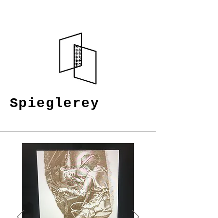
Spieglerey