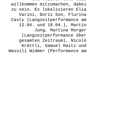
willkommen mitzumachen, dabei
zu sein. Es lokalisieren Elia
Varini, Doris Son, Flurina
Casty (Langzeitperformance am
12.04. und 18.04.), Martin
Jung, Martina Morger
(Langzeitperformance über
gesamten Zeitraum), Nicoló
Krättli, Samuel Haitz und
Wassili Widmer (Performance am
12.04. um 20.30), kuratiert von
Joel Spiegelberg und Luca Rey.
Programm:
Eröffnung am 12.04.,
Performance von Wassili Widmer
20.30 Uhr, Langzeitperformance
von Flurina Casty am 12.04. und
18.04. jeweils abends,
Langzeitperformance während der
ganzen Ausstellungsdauer von
Martina Morger.
18.04. ab 19 Uhr Gedankliches
Speed Dating zwischen KHIST und
ZHDK
20.04. ab 19 Uhr Finissage mit