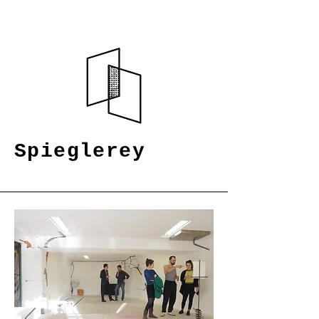
Spieglerey